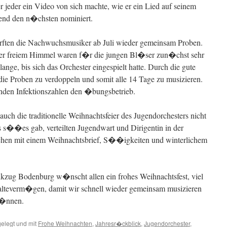
r jeder ein Video von sich machte, wie er ein Lied auf seinem
�end den n�chsten nominiert.
rften die Nachwuchsmusiker ab Juli wieder gemeinsam Proben.
er freiem Himmel waren f�r die jungen Bl�ser zun�chst sehr
ange, bis sich das Orchester eingespielt hatte. Durch die gute
ie Proben zu verdoppeln und somit alle 14 Tage zu musizieren.
enden Infektionszahlen den �bungsbetrieb.
auch die traditionelle Weihnachtsfeier des Jugendorchesters nicht
as s��es gab, verteilten Jugendwart und Dirigentin in der
chen mit einem Weihnachtsbrief, S��igkeiten und winterlichem
kzug Bodenburg w�nscht allen ein frohes Weihnachtsfest, viel
alteverm�gen, damit wir schnell wieder gemeinsam musizieren
k�nnen.
elegt und mit
Frohe Weihnachten
,
Jahresr�ckblick
,
Jugendorchester
,