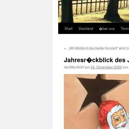
Start
Vorstand
�ber uns
Term
←
„Mit Abstand das beste Konzert“ wird z
Jahresr�ckblick des 
Veröffentlicht am
24. Dezember 2020
von