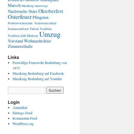
Krombacher-Musikliebe
Marsch
Musikzug unterwegs
Oktoberfest
Nachwuchs-Stars
Osterfeuer
Pfingsten
Probenwochenende
Seniorenresidenz
Sommeruniform
Thiemt
Tradition
Umzug
Tradition trifft Moderne
Vorstand
Weihnachtsfeier
Zimmereihalle
Links
Freiwillige Feuerwehr Bodenburg von
1872
Musikzug Bodenburg auf Facebook
Musikzug Bodenburg auf Youtube
Login
Anmelden
Eintrags-Feed
Kommentar-Feed
WordPress.org