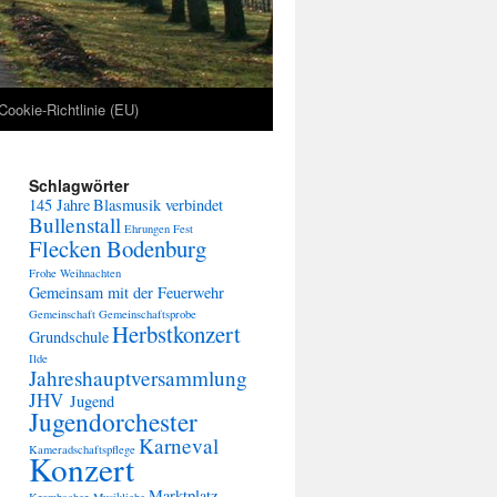
Cookie-Richtlinie (EU)
Schlagwörter
145 Jahre
Blasmusik verbindet
Bullenstall
Ehrungen
Fest
Flecken Bodenburg
Frohe Weihnachten
Gemeinsam mit der Feuerwehr
Gemeinschaft
Gemeinschaftsprobe
Herbstkonzert
Grundschule
Ilde
Jahreshauptversammlung
JHV
Jugend
Jugendorchester
Karneval
Kameradschaftspflege
Konzert
Marktplatz