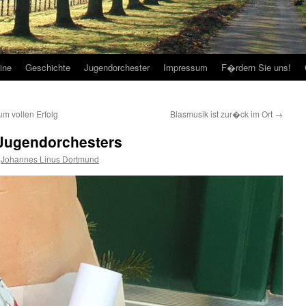
ine
Geschichte
Jugendorchester
Impressum
F�rdern Sie uns!
um vollen Erfolg
Blasmusik ist zur�ck im Ort
→
Jugendorchesters
Johannes Linus Dortmund