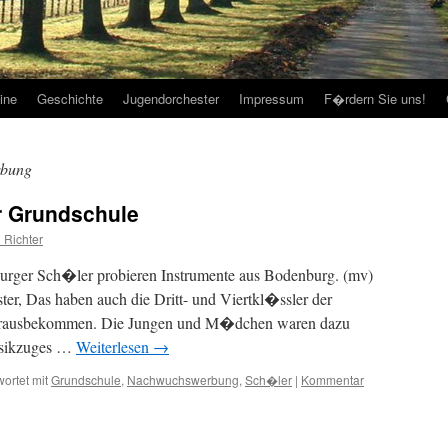
ine
Geschichte
Jugendorchester
Impressum
F�rdern Sie uns!
bung
r Grundschule
 Richter
rger Sch�ler probieren Instrumente aus Bodenburg. (mv)
r, Das haben auch die Dritt- und Viertkl�ssler der
herausbekommen. Die Jungen und M�dchen waren dazu
usikzuges …
Weiterlesen
→
ortet mit
Grundschule
,
Nachwuchswerbung
,
Sch�ler
|
Kommentar