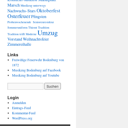
Krombacher-Musikliebe
Marsch
Musikzug unterwegs
Oktoberfest
Nachwuchs-Stars
Osterfeuer
Pfingsten
Probenwochenende
Seniorenresidenz
Sommeruniform
Thiemt
Tradition
Umzug
Tradition trifft Moderne
Vorstand
Weihnachtsfeier
Zimmereihalle
Links
Freiwillige Feuerwehr Bodenburg von
1872
Musikzug Bodenburg auf Facebook
Musikzug Bodenburg auf Youtube
Login
Anmelden
Eintrags-Feed
Kommentar-Feed
WordPress.org