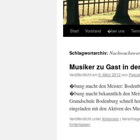
Start
Vorstand
�ber uns
Term
Nachwuchswer
Schlagwortarchiv:
Musiker zu Gast in de
Veröffentlicht am
9. März 2012
von
Pascal
�bung macht den Meister: Bodenbu
�bung macht bekanntlich den Meiste
Grundschule Bodenburg schnell 
eingeladen mit den Aktiven des M
Veröffentlicht unter
Allgemein
|
Verschlagw
hinterlassen