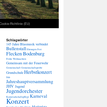
Cookie-Richtlinie (EU)
Schlagwörter
145 Jahre
Blasmusik verbindet
Bullenstall
Ehrungen
Fest
Flecken Bodenburg
Frohe Weihnachten
Gemeinsam mit der Feuerwehr
Gemeinschaft
Gemeinschaftsprobe
Herbstkonzert
Grundschule
Ilde
Jahreshauptversammlung
JHV
Jugend
Jugendorchester
Karneval
Kameradschaftspflege
Konzert
Marktplatz