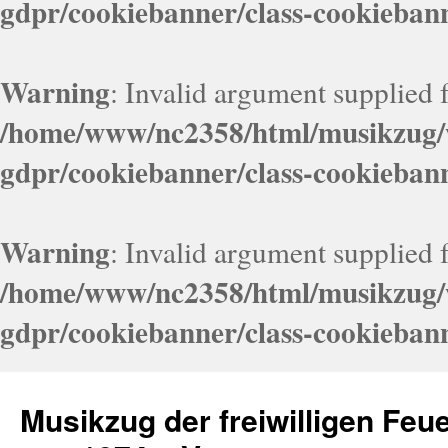
gdpr/cookiebanner/class-cookieban
Warning
: Invalid argument supplied f
/home/www/nc2358/html/musikzug/w
gdpr/cookiebanner/class-cookieban
Warning
: Invalid argument supplied f
/home/www/nc2358/html/musikzug/w
gdpr/cookiebanner/class-cookieban
Zum
Inhalt
Musikzug der freiwilligen Fe
springen