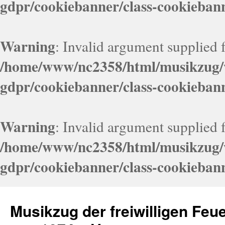
gdpr/cookiebanner/class-cookieban
Warning
: Invalid argument supplied f
/home/www/nc2358/html/musikzug/w
gdpr/cookiebanner/class-cookieban
Warning
: Invalid argument supplied f
/home/www/nc2358/html/musikzug/w
gdpr/cookiebanner/class-cookieban
Zum
Inhalt
Musikzug der freiwilligen Fe
springen