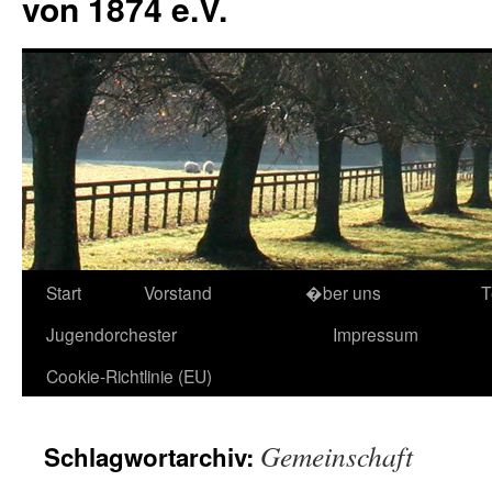
von 1874 e.V.
Start
Vorstand
�ber uns
T
Jugendorchester
Impressum
Cookie-Richtlinie (EU)
Gemeinschaft
Schlagwortarchiv: