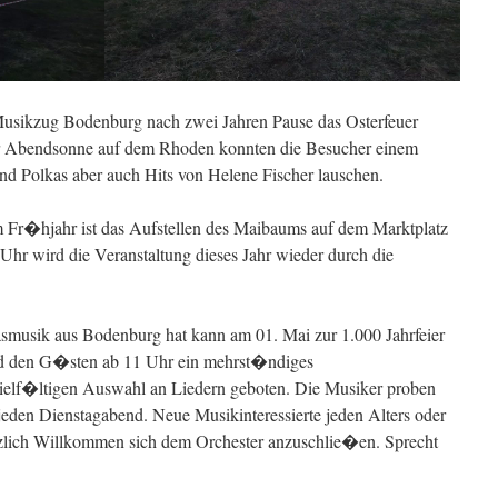
usikzug Bodenburg nach zwei Jahren Pause das Osterfeuer
er Abendsonne auf dem Rhoden konnten die Besucher einem
 Polkas aber auch Hits von Helene Fischer lauschen.
 im Fr�hjahr ist das Aufstellen des Maibaums auf dem Marktplatz
Uhr wird die Veranstaltung dieses Jahr wieder durch die
smusik aus Bodenburg hat kann am 01. Mai zur 1.000 Jahrfeier
rd den G�sten ab 11 Uhr ein mehrst�ndiges
ielf�ltigen Auswahl an Liedern geboten. Die Musiker proben
 jeden Dienstagabend. Neue Musikinteressierte jeden Alters oder
erzlich Willkommen sich dem Orchester anzuschlie�en. Sprecht