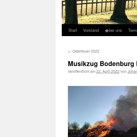
Start
Vorstand
�ber uns
Term
←
Osterfeuer 2022
Musikzug Bodenburg l
Veröffentlicht am
22. April 2022
von
Joha