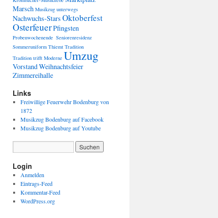
Krombacher-Musikliebe
Marsch
Musikzug unterwegs
Oktoberfest
Nachwuchs-Stars
Osterfeuer
Pfingsten
Probenwochenende
Seniorenresidenz
Sommeruniform
Thiemt
Tradition
Umzug
Tradition trifft Moderne
Vorstand
Weihnachtsfeier
Zimmereihalle
Links
Freiwillige Feuerwehr Bodenburg von
1872
Musikzug Bodenburg auf Facebook
Musikzug Bodenburg auf Youtube
Login
Anmelden
Eintrags-Feed
Kommentar-Feed
WordPress.org