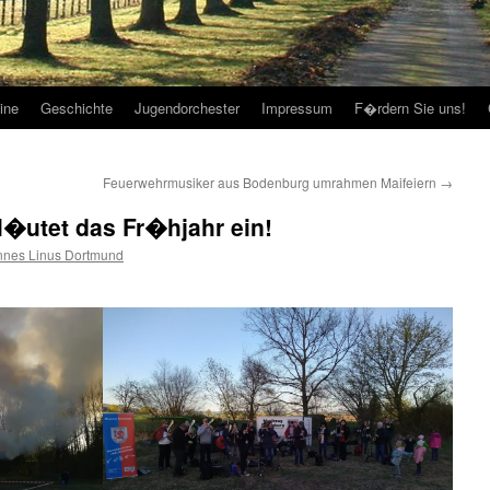
ine
Geschichte
Jugendorchester
Impressum
F�rdern Sie uns!
Feuerwehrmusiker aus Bodenburg umrahmen Maifeiern
→
�utet das Fr�hjahr ein!
nnes Linus Dortmund