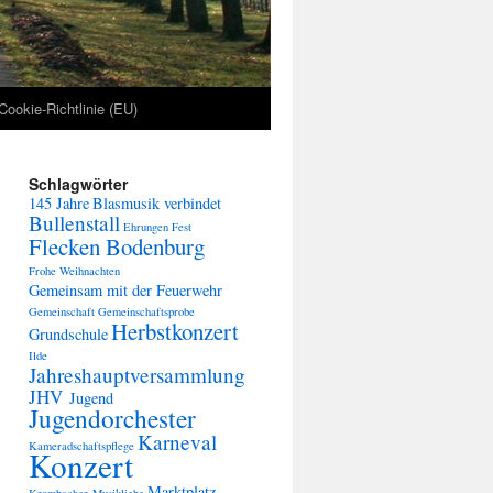
Cookie-Richtlinie (EU)
Schlagwörter
145 Jahre
Blasmusik verbindet
Bullenstall
Ehrungen
Fest
Flecken Bodenburg
Frohe Weihnachten
Gemeinsam mit der Feuerwehr
Gemeinschaft
Gemeinschaftsprobe
Herbstkonzert
Grundschule
Ilde
Jahreshauptversammlung
JHV
Jugend
Jugendorchester
Karneval
Kameradschaftspflege
Konzert
Marktplatz