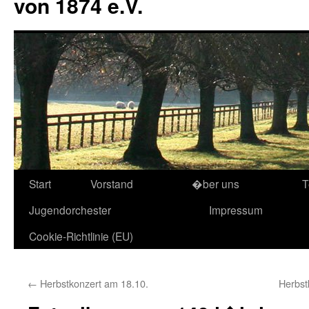
von 1874 e.V.
Start
Vorstand
�ber uns
T
Jugendorchester
Impressum
Cookie-Richtlinie (EU)
←
Herbstkonzert am 18.10.
Herbst