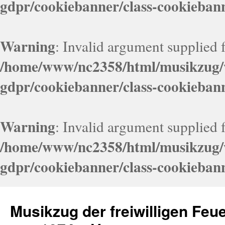
gdpr/cookiebanner/class-cookieban
Warning
: Invalid argument supplied f
/home/www/nc2358/html/musikzug/w
gdpr/cookiebanner/class-cookieban
Warning
: Invalid argument supplied f
/home/www/nc2358/html/musikzug/w
gdpr/cookiebanner/class-cookieban
Zum
Inhalt
Musikzug der freiwilligen Fe
springen