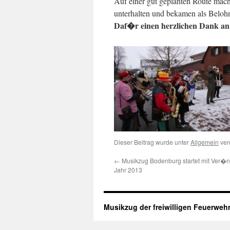
Auf einer gut geplanten Route mach
unterhalten und bekamen als Beloh
Daf�r einen herzlichen Dank an 
Dieser Beitrag wurde unter
Allgemein
verö
←
Musikzug Bodenburg startet mit Ver�
Jahr 2013
Musikzug der freiwilligen Feuerweh