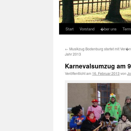
Start
Vorstand
�ber uns
Term
←
Musikzug Bodenburg startet mit Ver�
Jahr 2013
Karnevalsumzug am 9.
Veröffentlicht am
16. Februar 2013
von
Jo