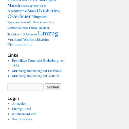
Krombacher-Musikliebe
Marsch
Musikzug unterwegs
Oktoberfest
Nachwuchs-Stars
Osterfeuer
Pfingsten
Probenwochenende
Seniorenresidenz
Sommeruniform
Thiemt
Tradition
Umzug
Tradition trifft Moderne
Vorstand
Weihnachtsfeier
Zimmereihalle
Links
Freiwillige Feuerwehr Bodenburg von
1872
Musikzug Bodenburg auf Facebook
Musikzug Bodenburg auf Youtube
Login
Anmelden
Eintrags-Feed
Kommentar-Feed
WordPress.org