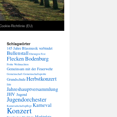
Cookie-Richtlinie (EU)
Schlagwörter
145 Jahre
Blasmusik verbindet
Bullenstall
Ehrungen
Fest
Flecken Bodenburg
Frohe Weihnachten
Gemeinsam mit der Feuerwehr
Gemeinschaft
Gemeinschaftsprobe
Herbstkonzert
Grundschule
Ilde
Jahreshauptversammlung
JHV
Jugend
Jugendorchester
Karneval
Kameradschaftspflege
Konzert
Marktplatz