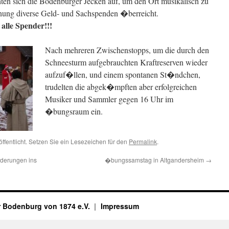
ten sich die Bodenburger Jecken auf, um den Ort musikalisch zu
nung diverse Geld- und Sachspenden �berreicht.
alle Spender!!!
Nach mehreren Zwischenstopps, um die durch den
Schneesturm aufgebrauchten Kraftreserven wieder
aufzuf�llen, und einem spontanen St�ndchen,
trudelten die abgek�mpften aber erfolgreichen
Musiker und Sammler gegen 16 Uhr im
�bungsraum ein.
ffentlicht. Setzen Sie ein Lesezeichen für den
Permalink
.
nderungen ins
�bungssamstag in Altgandersheim
→
r Bodenburg von 1874 e.V.
Impressum