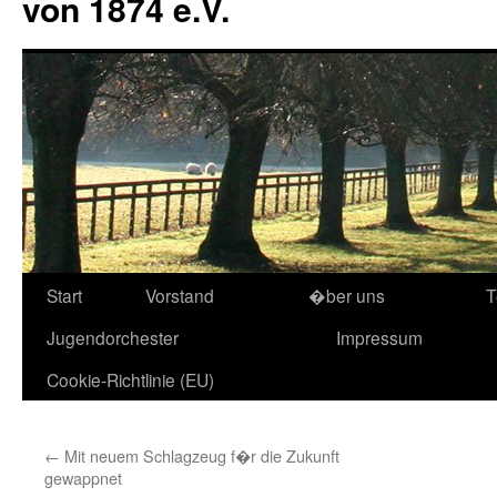
von 1874 e.V.
Start
Vorstand
�ber uns
T
Jugendorchester
Impressum
Cookie-Richtlinie (EU)
←
Mit neuem Schlagzeug f�r die Zukunft
gewappnet