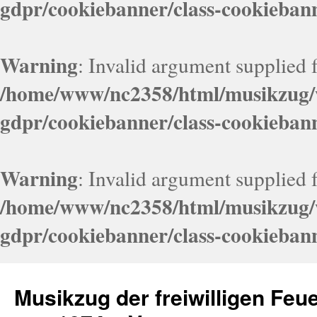
gdpr/cookiebanner/class-cookieban
Warning
: Invalid argument supplied f
/home/www/nc2358/html/musikzug/w
gdpr/cookiebanner/class-cookieban
Warning
: Invalid argument supplied f
/home/www/nc2358/html/musikzug/w
gdpr/cookiebanner/class-cookieban
Zum
Inhalt
Musikzug der freiwilligen Fe
springen