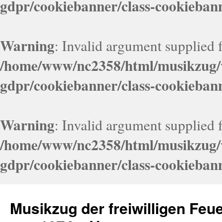
gdpr/cookiebanner/class-cookieban
Warning
: Invalid argument supplied f
/home/www/nc2358/html/musikzug/w
gdpr/cookiebanner/class-cookieban
Warning
: Invalid argument supplied f
/home/www/nc2358/html/musikzug/w
gdpr/cookiebanner/class-cookieban
Zum
Inhalt
Musikzug der freiwilligen Fe
springen