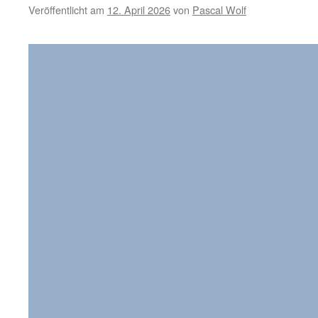
Krombacher-
Veröffentlicht am
12. April 2026
von
Pascal Wolf
Musikliebe
teil