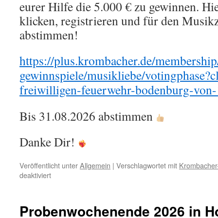
eurer Hilfe die 5.000 € zu gewinnen. Hi
klicken, registrieren und für den Musi
abstimmen!
https://plus.krombacher.de/membership
gewinnspiele/musikliebe/votingphase?
freiwilligen-feuerwehr-bodenburg-von
Bis 31.08.2026 abstimmen
Danke Dir!
Veröffentlicht unter
Allgemein
|
Verschlagwortet mit
Krombacher-
für
deaktiviert
Musikzug
Bodenburg
nimmt
Probenwochenende 2026 in H
bei