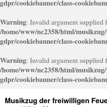
gdpr/cookiebanner/class-cookieban
Warning
: Invalid argument supplied f
/home/www/nc2358/html/musikzug/w
gdpr/cookiebanner/class-cookieban
Warning
: Invalid argument supplied f
/home/www/nc2358/html/musikzug/w
gdpr/cookiebanner/class-cookieban
Zum
Inhalt
Musikzug der freiwilligen Fe
springen