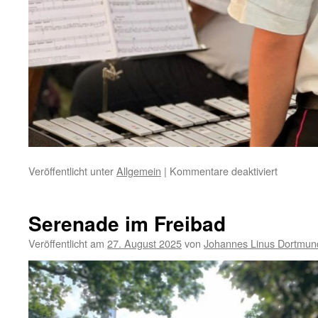
für
Veröffentlicht unter
Allgemein
|
Kommentare deaktiviert
Serenad
im
Freibad
Serenade im Freibad
am
letzten
Veröffentlicht am
27. August 2025
von
Johannes Linus Dortmun
Sp�tso