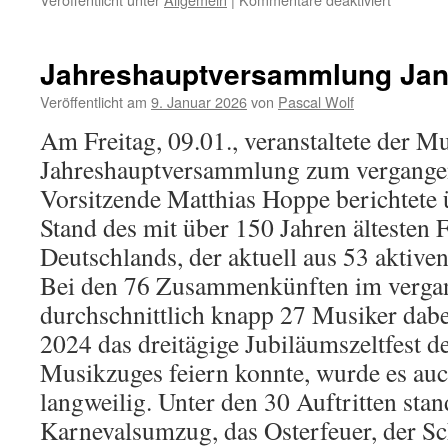
Verleihu
Pro-
Musica-
Jahreshauptversammlung Jan
Plakette
Veröffentlicht am
9. Januar 2026
von
Pascal Wolf
Am Freitag, 09.01., veranstaltete der 
Jahreshauptversammlung zum vergangen
Vorsitzende Matthias Hoppe berichtete 
Stand des mit über 150 Jahren älteste
Deutschlands, der aktuell aus 53 aktiven
Bei den 76 Zusammenkünften im verga
durchschnittlich knapp 27 Musiker dab
2024 das dreitägige Jubiläumszeltfest 
Musikzuges feiern konnte, wurde es auc
langweilig. Unter den 30 Auftritten sta
Karnevalsumzug, das Osterfeuer, der S