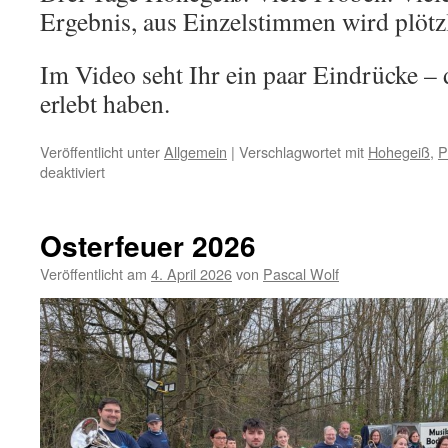
Ergebnis, aus Einzelstimmen wird plötz
Im Video seht Ihr ein paar Eindrücke –
erlebt haben.
Veröffentlicht unter
Allgemein
|
Verschlagwortet mit
Hohegeiß
,
P
für
deaktiviert
Probenwochenende
2026
in
Osterfeuer 2026
Hohegeiß
Veröffentlicht am
4. April 2026
von
Pascal Wolf