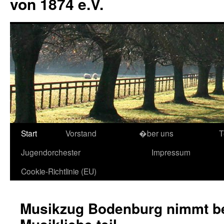
von 1874 e.V.
Start
Vorstand
�ber uns
T
Jugendorchester
Impressum
Cookie-Richtlinie (EU)
Musikzug Bodenburg nimmt b