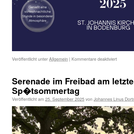
für
Veröffentlicht unter
Allgemein
|
Kommentare deaktiviert
Weihnach
2025
Serenade im Freibad am letzt
Sp�tsommertag
Veröffentlicht am
25. September 2025
von
Johannes Linus Dor